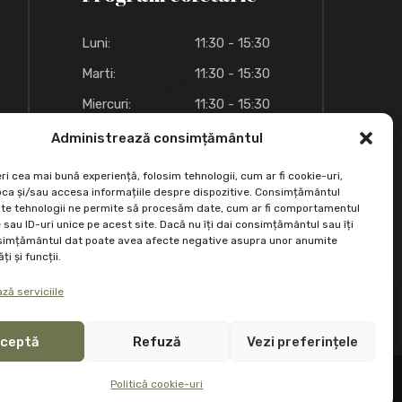
Luni:
11:30 - 15:30
Marti:
11:30 - 15:30
Miercuri:
11:30 - 15:30
Joi:
11:30 - 15:30
Administrează consimțământul
Vineri:
11:30 - 15:30
ri cea mai bună experiență, folosim tehnologii, cum ar fi cookie-uri,
oca și/sau accesa informațiile despre dispozitive. Consimțământul
Sambata:
09:00 - 18:00
te tehnologii ne permite să procesăm date, cum ar fi comportamentul
sau ID-uri unice pe acest site. Dacă nu îți dai consimțământul sau îți
Duminica:
09:00 - 18:00
simțământul dat poate avea afecte negative asupra unor anumite
ți și funcții.
ză serviciile
ceptă
Refuză
Vezi preferințele
Politică cookie-uri
Politică cookie-uri (UE)