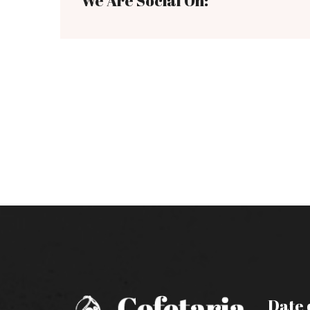
We Are Social On:
Date 