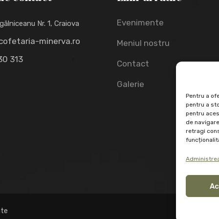
Evenimente
gălniceanu Nr. 1, Craiova
cofetaria-minerva.ro
Meniul nostru
30 313
Contact
Galerie
Pentru a ofe
pentru a st
pentru aces
de navigare 
retragi con
funcționalită
Administrea
Ac
ate