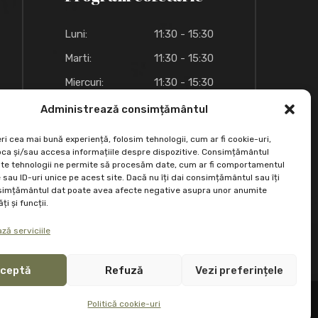
Luni:
11:30 - 15:30
Marti:
11:30 - 15:30
Miercuri:
11:30 - 15:30
Joi:
11:30 - 15:30
Administrează consimțământul
Vineri:
11:30 - 15:30
ri cea mai bună experiență, folosim tehnologii, cum ar fi cookie-uri,
oca și/sau accesa informațiile despre dispozitive. Consimțământul
Sambata:
09:00 - 18:00
te tehnologii ne permite să procesăm date, cum ar fi comportamentul
sau ID-uri unice pe acest site. Dacă nu îți dai consimțământul sau îți
Duminica:
09:00 - 18:00
simțământul dat poate avea afecte negative asupra unor anumite
ți și funcții.
ză serviciile
ceptă
Refuză
Vezi preferințele
Politică cookie-uri
Politică cookie-uri (UE)