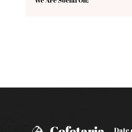
We Are Social On:
Date 