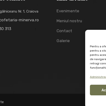
Evenimente
gălniceanu Nr. 1, Craiova
cofetaria-minerva.ro
Meniul nostru
30 313
Contact
Galerie
Pentru a ofe
pentru a st
pentru aces
de navigare 
retragi con
funcționalită
Administrea
Ac
ate