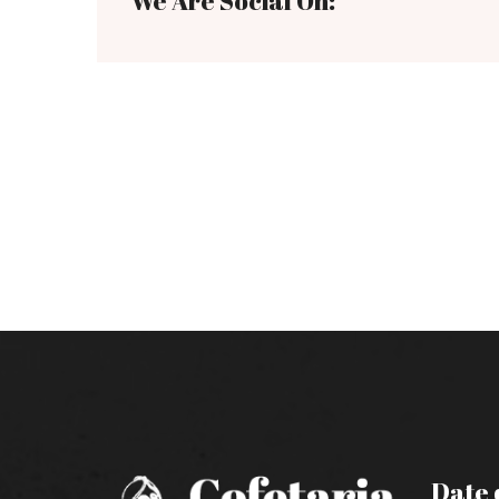
We Are Social On:
Date 