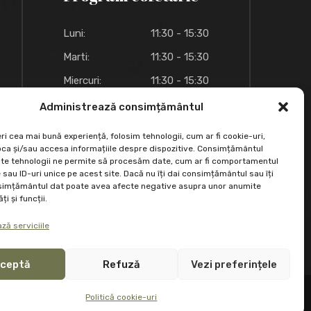
Luni:
11:30 - 15:30
Marti:
11:30 - 15:30
Miercuri:
11:30 - 15:30
Joi:
11:30 - 15:30
Administrează consimțământul
Vineri:
11:30 - 15:30
ri cea mai bună experiență, folosim tehnologii, cum ar fi cookie-uri,
oca și/sau accesa informațiile despre dispozitive. Consimțământul
Sambata:
09:00 - 18:00
te tehnologii ne permite să procesăm date, cum ar fi comportamentul
sau ID-uri unice pe acest site. Dacă nu îți dai consimțământul sau îți
Duminica:
09:00 - 18:00
simțământul dat poate avea afecte negative asupra unor anumite
ți și funcții.
ză serviciile
ceptă
Refuză
Vezi preferințele
Politică cookie-uri
Politică cookie-uri (UE)