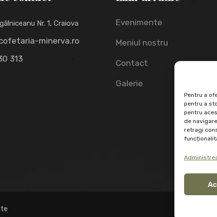
Evenimente
gălniceanu Nr. 1, Craiova
cofetaria-minerva.ro
Meniul nostru
30 313
Contact
Galerie
Pentru a ofe
pentru a st
pentru aces
de navigare 
retragi con
funcționalită
Administrea
Ac
ate