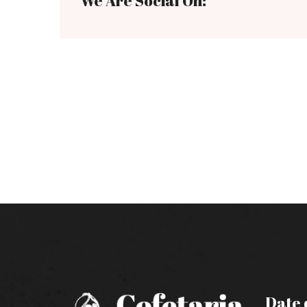
We Are Social On:
Date 