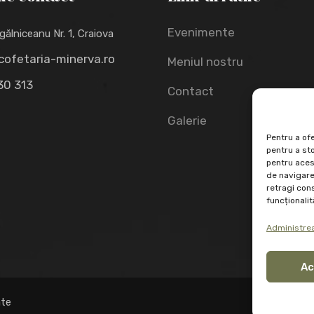
Evenimente
gălniceanu Nr. 1, Craiova
cofetaria-minerva.ro
Meniul nostru
30 313
Contact
Galerie
Pentru a ofe
pentru a st
pentru aces
de navigare 
retragi con
funcționalită
Administrea
Ac
ate