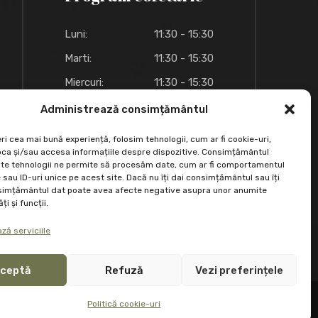
Luni:
11:30 - 15:30
Marti:
11:30 - 15:30
Miercuri:
11:30 - 15:30
Joi:
11:30 - 15:30
Administrează consimțământul
Vineri:
11:30 - 15:30
ri cea mai bună experiență, folosim tehnologii, cum ar fi cookie-uri,
oca și/sau accesa informațiile despre dispozitive. Consimțământul
Sambata:
09:00 - 18:00
te tehnologii ne permite să procesăm date, cum ar fi comportamentul
sau ID-uri unice pe acest site. Dacă nu îți dai consimțământul sau îți
Duminica:
09:00 - 18:00
simțământul dat poate avea afecte negative asupra unor anumite
ți și funcții.
ză serviciile
ceptă
Refuză
Vezi preferințele
Politică cookie-uri
Politică cookie-uri (UE)